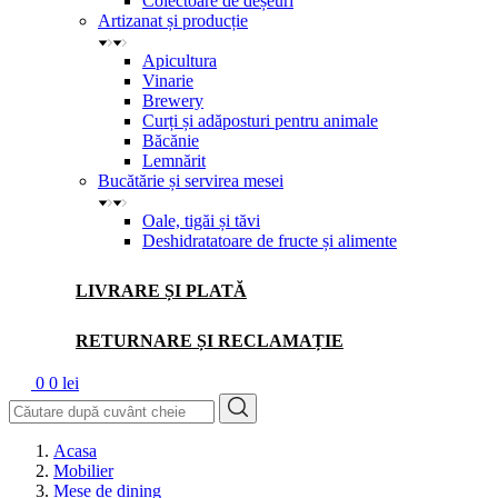
Colectoare de deșeuri
Artizanat și producție
Apicultura
Vinarie
Brewery
Curți și adăposturi pentru animale
Băcănie
Lemnărit
Bucătărie și servirea mesei
Oale, tigăi și tăvi
Deshidratatoare de fructe și alimente
LIVRARE ȘI PLATĂ
RETURNARE ȘI RECLAMAȚIE
0
0 lei
Acasa
Mobilier
Mese de dining