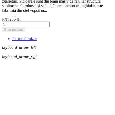
zgârieturi. Picioarele sunt din lemn masiv de fag, iar structura
suplimentară, robustă și stabilă, în aranjament triunghiular, este
fabricată din oțel vopsit în...
Pret
236 lei
Stoc epuizat
In stoc furnizor
keyboard_arrow_left
keyboard_arrow_right