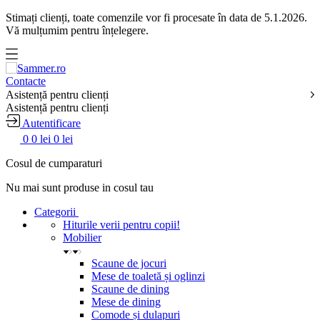
Stimați clienți, toate comenzile vor fi procesate în data de 5.1.2026.
Vă mulțumim pentru înțelegere.
Contacte
Asistență pentru clienți
Asistență pentru clienți
Autentificare
0
0 lei
0 lei
Cosul de cumparaturi
Nu mai sunt produse in cosul tau
Categorii
Hiturile verii pentru copii!
Mobilier
Scaune de jocuri
Mese de toaletă și oglinzi
Scaune de dining
Mese de dining
Comode și dulapuri