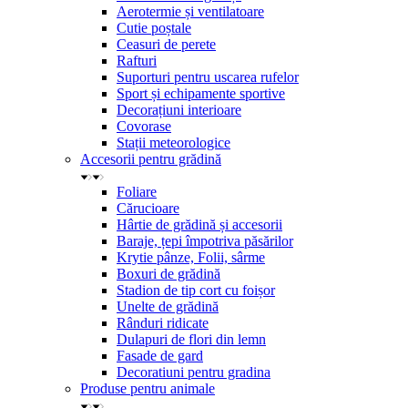
Aerotermie și ventilatoare
Cutie poștale
Ceasuri de perete
Rafturi
Suporturi pentru uscarea rufelor
Sport și echipamente sportive
Decorațiuni interioare
Covorase
Stații meteorologice
Accesorii pentru grădină
Foliare
Cărucioare
Hârtie de grădină și accesorii
Baraje, țepi împotriva păsărilor
Krytie pânze, Folii, sârme
Boxuri de grădină
Stadion de tip cort cu foișor
Unelte de grădină
Rânduri ridicate
Dulapuri de flori din lemn
Fasade de gard
Decoratiuni pentru gradina
Produse pentru animale