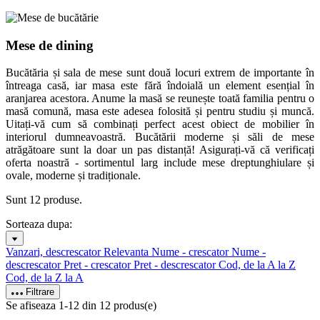
Mese de dining
Bucătăria și sala de mese sunt două locuri extrem de importante în
întreaga casă, iar masa este fără îndoială un element esențial în
aranjarea acestora. Anume la masă se reunește toată familia pentru o
masă comună, masa este adesea folosită și pentru studiu și muncă.
Uitați-vă cum să combinați perfect acest obiect de mobilier în
interiorul dumneavoastră. Bucătării moderne și săli de mese
atrăgătoare sunt la doar un pas distanță! Asigurați-vă că verificați
oferta noastră - sortimentul larg include mese dreptunghiulare și
ovale, moderne și tradiționale.
Sunt 12 produse.
Sorteaza dupa:
Vanzari, descrescator
Relevanta
Nume - crescator
Nume -
descrescator
Pret - crescator
Pret - descrescator
Cod, de la A la Z
Cod, de la Z la A
Filtrare
Se afiseaza 1-12 din 12 produs(e)