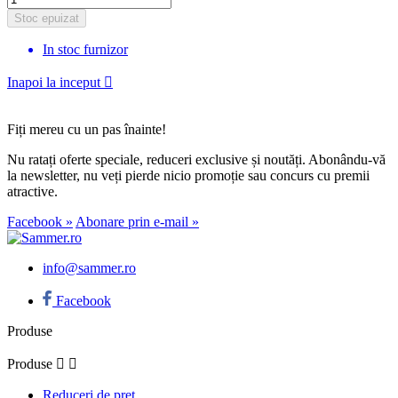
Stoc epuizat
In stoc furnizor
Inapoi la inceput

Fiți mereu cu un pas înainte!
Nu ratați oferte speciale, reduceri exclusive și noutăți. Abonându-vă
la newsletter, nu veți pierde nicio promoție sau concurs cu premii
atractive.
Facebook »
Abonare prin e-mail »
info@sammer.ro
Facebook
Produse
Produse


Reduceri de pret