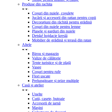
Produse din rachita
Coșuri din nuiele, coșulețe
Jucării și accesorii din rattan pentru copii
Decorațiuni din răchită pentru grădină
Coșuri din nuiele pentru lemne
Plasele și garduri din nuiele
Detské hojdacie kreslá
Mobilier de grădină și terasă din ratan
Altele
Birou și magazin
Valize de călătorie
Tente turistice și de plajă
Vasee
Coșuri pentru rufe
Flori uscate
Prelungitoare și prize multiple
Casă și atelier
Unelte
Cutii, casete, butoaie
Accesorii de iarnă
Mașini