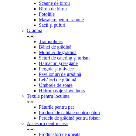
Scaune de birou
Birou de birou
Fotoliile
Masajere pentru scaune
Sacii și pufuri
Grădină
Trampolines
Bănci de grădină
Mobilier de grădină
Seturi de catering și turism
Hamacuri și leagăne
Pergole și ghivece
Pavilionuri de grădină
Lehători de grădină
Umbrele de soare
Hidromasaje și wellness
Textile pentru locuințe
Păturile pentru pat
Produse de calitate pentru pături
Perdele de grădină pentru foișor
Accesorii pentru casă
Producători de gheață