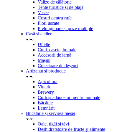
Valize de călătorie
Tente turistice și de plajă
Vasee
Coșuri pentru rufe
Flori uscate
Prelungitoare și prize multiple
Casă și atelier
Unelte
Cutii, casete, butoaie
Accesorii de iarnă
Mașini
Colectoare de deșeuri
Artizanat și producție
Apicultura
Vinarie
Brewery
Curți și adăposturi pentru animale
Băcănie
Lemnărit
Bucătărie și servirea mesei
Oale, tigăi și tăvi
Deshidratatoare de fructe și alimente