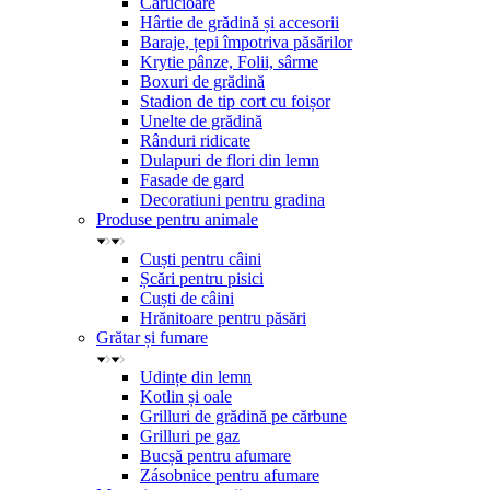
Cărucioare
Hârtie de grădină și accesorii
Baraje, țepi împotriva păsărilor
Krytie pânze, Folii, sârme
Boxuri de grădină
Stadion de tip cort cu foișor
Unelte de grădină
Rânduri ridicate
Dulapuri de flori din lemn
Fasade de gard
Decoratiuni pentru gradina
Produse pentru animale
Cuști pentru câini
Șcări pentru pisici
Cuști de câini
Hrănitoare pentru păsări
Grătar și fumare
Udințe din lemn
Kotlin și oale
Grilluri de grădină pe cărbune
Grilluri pe gaz
Bucșă pentru afumare
Zásobnice pentru afumare