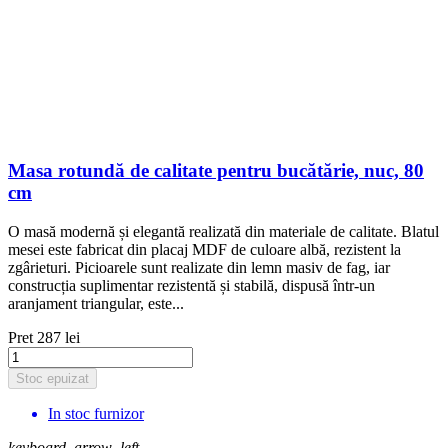
Masa rotundă de calitate pentru bucătărie, nuc, 80
cm
O masă modernă și elegantă realizată din materiale de calitate. Blatul
mesei este fabricat din placaj MDF de culoare albă, rezistent la
zgârieturi. Picioarele sunt realizate din lemn masiv de fag, iar
construcția suplimentar rezistentă și stabilă, dispusă într-un
aranjament triangular, este...
Pret
287 lei
Stoc epuizat
In stoc furnizor
keyboard_arrow_left