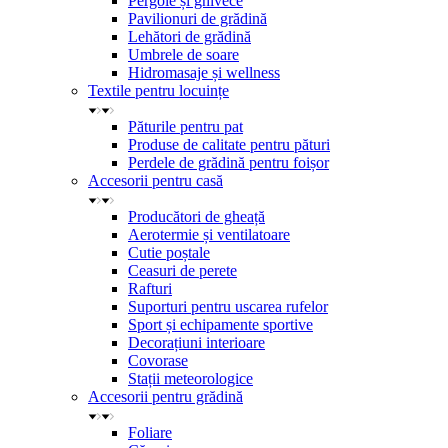
Pergole și ghivece
Pavilionuri de grădină
Lehători de grădină
Umbrele de soare
Hidromasaje și wellness
Textile pentru locuințe
Păturile pentru pat
Produse de calitate pentru pături
Perdele de grădină pentru foișor
Accesorii pentru casă
Producători de gheață
Aerotermie și ventilatoare
Cutie poștale
Ceasuri de perete
Rafturi
Suporturi pentru uscarea rufelor
Sport și echipamente sportive
Decorațiuni interioare
Covorase
Stații meteorologice
Accesorii pentru grădină
Foliare