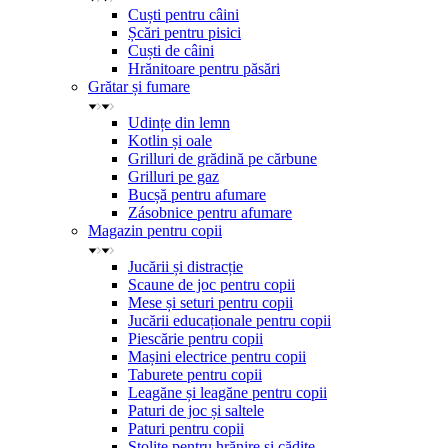
Cuști pentru câini
Șcări pentru pisici
Cuști de câini
Hrănitoare pentru păsări
Grătar și fumare
Udințe din lemn
Kotlin și oale
Grilluri de grădină pe cărbune
Grilluri pe gaz
Bucșă pentru afumare
Zásobnice pentru afumare
Magazin pentru copii
Jucării și distracție
Scaune de joc pentru copii
Mese și seturi pentru copii
Jucării educaționale pentru copii
Piescărie pentru copii
Mașini electrice pentru copii
Taburete pentru copii
Leagăne și leagăne pentru copii
Paturi de joc și saltele
Paturi pentru copii
Stolițe pentru hrănire și cădițe