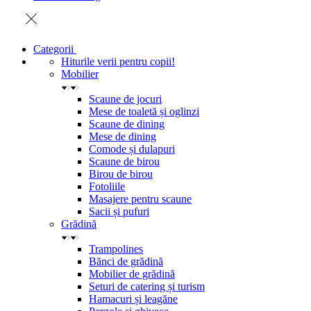
Categorii
Hiturile verii pentru copii!
Mobilier
Scaune de jocuri
Mese de toaletă și oglinzi
Scaune de dining
Mese de dining
Comode și dulapuri
Scaune de birou
Birou de birou
Fotoliile
Masajere pentru scaune
Sacii și pufuri
Grădină
Trampolines
Bănci de grădină
Mobilier de grădină
Seturi de catering și turism
Hamacuri și leagăne